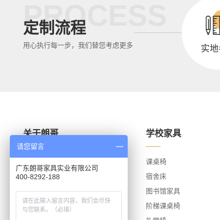
PROCESS
定制流程
用心执行每一步，我们替您考虑更多
实地
关于朗哥
学校家具
请您留言
关于朗哥
课桌椅
广东朗哥家具实业有限公司
荣誉资质
宿舍床
400-8292-188
团队风采
图书馆家具
办公环境
阶梯课桌椅