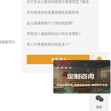
关于实木公寓床的使用注意事项您了解多少呢？
学生宿舍床的质量受哪些因素影响
幼儿园课桌椅尺寸该如何选择？
学校双人课桌椅的设计特点有哪些？
活动会可以
单人升降课桌椅价格是多少？

查看更多 +
QQ

热线

微信