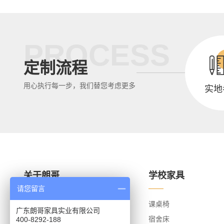
PROCESS
定制流程
用心执行每一步，我们替您考虑更多
实地
关于朗哥
学校家具
请您留言
关于朗哥
课桌椅
广东朗哥家具实业有限公司
荣誉资质
宿舍床
400-8292-188