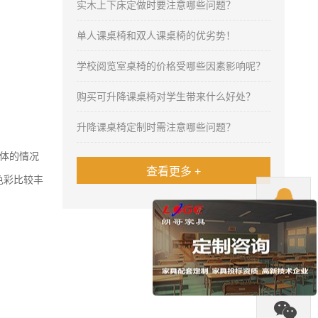
实木上下床定做时要注意哪些问题？
单人课桌椅和双人课桌椅的优劣势！
学校阅览室桌椅的价格受哪些因素影响呢？
购买可升降课桌椅对学生带来什么好处？
升降课桌椅定制时需注意哪些问题？
体的情况
查看更多 +
色彩比较丰

QQ

热线
