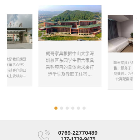
朗哥家具根据中山大学深
认可就是我们朗哥
圳校区东园学生宿舍家具
朗哥家具16年集
的源泉销售心得：
采购项目的具体需求来打
售、服务于一体
杯抵不过客户的口
造学生及教职工住宿环
制造商，为多家
哥家具主要以办公
公寓配套家具定
境，在设计宿舍家具时对
学校家具、公寓家
（公寓床、衣柜
，在市场竞争这么
其舒适性、安全耐用性与
床头柜等），并
情况，总是屹立在
功能性等方面都是有着较
式解决方案服务
端，靠的就是客户
高要求，确保家具的配置
题，欢迎咨询朗
客户的认可就是我
能够有效为学生教师带来
哥人奋斗的源泉。
足够舒适便利，带来优质
住宿体验。
0769-22770489
137-1739-9475