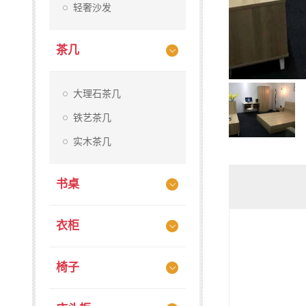
轻奢沙发
茶几
大理石茶几
铁艺茶几
实木茶几
书桌
衣柜
椅子