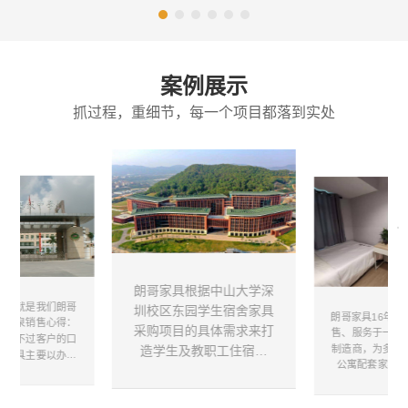
案例展示
抓过程，重细节，每一个项目都落到实处
朗哥家具根据中山大学深
认可就是我们朗哥
圳校区东园学生宿舍家具
朗哥家具16年集
的源泉销售心得：
采购项目的具体需求来打
售、服务于一体
杯抵不过客户的口
造学生及教职工住宿环
制造商，为多家
哥家具主要以办公
公寓配套家具定
境，在设计宿舍家具时对
学校家具、公寓家
（公寓床、衣柜
，在市场竞争这么
其舒适性、安全耐用性与
床头柜等），并
情况，总是屹立在