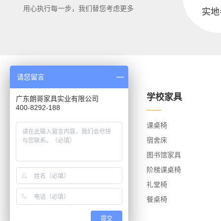
用心执行每一步，我们替您考虑更多
实地
请您留言
关于朗哥
学校家具
广东朗哥家具实业有限公司
400-8292-188
关于朗哥
课桌椅
荣誉资质
宿舍床
团队风采
图书馆家具
办公环境
阶梯课桌椅
礼堂椅
餐桌椅
提交